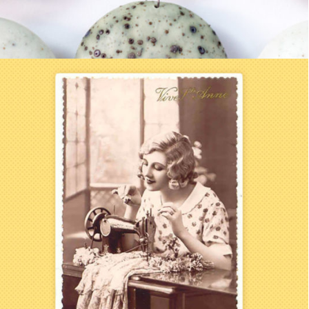
Stages ponctuels
STAGES
DE COUTURE
À THÈME, COURTS
OU INTENSIFS