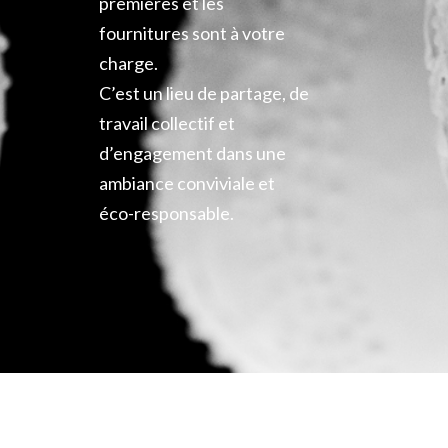
premières et les
fournitures sont à votre
charge.
C’est un lieu de partage, de
travail collectif et
d’engagement dans une
ambiance conviviale et
éco-responsable.