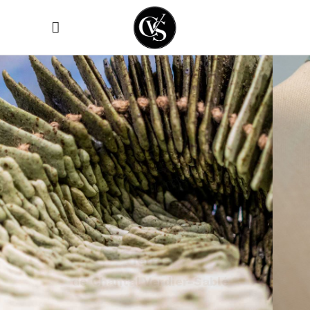
UN ATELIER
V
e
n
e
z
a
p
p
r
e
n
d
r
e
l
a
c
o
u
t
u
r
e
c
r
é
a
t
i
v
e
s
u
r
m
e
s
u
r
e
s